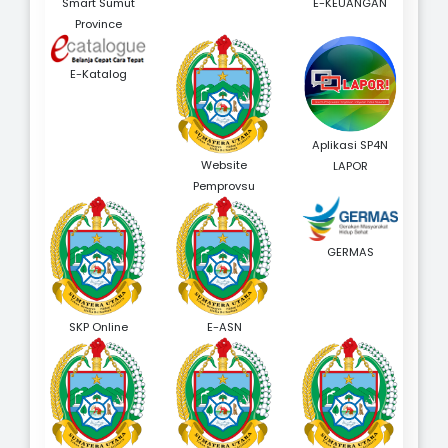
Smart Sumut
E-KEUANGAN
Province
E-Katalog
Aplikasi SP4N
Website
LAPOR
Pemprovsu
GERMAS
SKP Online
E-ASN